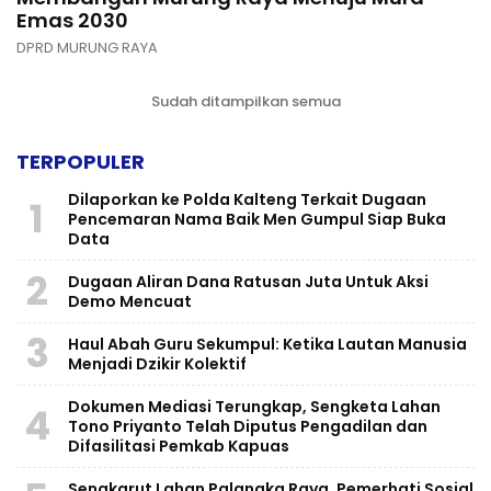
Emas 2030
DPRD MURUNG RAYA
Sudah ditampilkan semua
TERPOPULER
Dilaporkan ke Polda Kalteng Terkait Dugaan
1
Pencemaran Nama Baik Men Gumpul Siap Buka
Data
2
Dugaan Aliran Dana Ratusan Juta Untuk Aksi
Demo Mencuat
3
Haul Abah Guru Sekumpul: Ketika Lautan Manusia
Menjadi Dzikir Kolektif
​Dokumen Mediasi Terungkap, Sengketa Lahan
4
Tono Priyanto Telah Diputus Pengadilan dan
Difasilitasi Pemkab Kapuas
Sengkarut Lahan Palangka Raya, Pemerhati Sosial