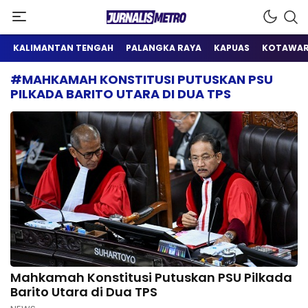
Satu Wadah Informasi
Jurnalis Metro
KALIMANTAN TENGAH
PALANGKA RAYA
KAPUAS
KOTAWAR
#MAHKAMAH KONSTITUSI PUTUSKAN PSU
PILKADA BARITO UTARA DI DUA TPS
Mahkamah Konstitusi Putuskan PSU Pilkada
Barito Utara di Dua TPS