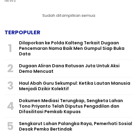
NEWS
Sudah ditampilkan semua
TERPOPULER
Dilaporkan ke Polda Kalteng Terkait Dugaan
1
Pencemaran Nama Baik Men Gumpul Siap Buka
Data
2
Dugaan Aliran Dana Ratusan Juta Untuk Aksi
Demo Mencuat
3
Haul Abah Guru Sekumpul: Ketika Lautan Manusia
Menjadi Dzikir Kolektif
​Dokumen Mediasi Terungkap, Sengketa Lahan
4
Tono Priyanto Telah Diputus Pengadilan dan
Difasilitasi Pemkab Kapuas
5
Sengkarut Lahan Palangka Raya, Pemerhati Sosial
Desak Pemko Bertindak