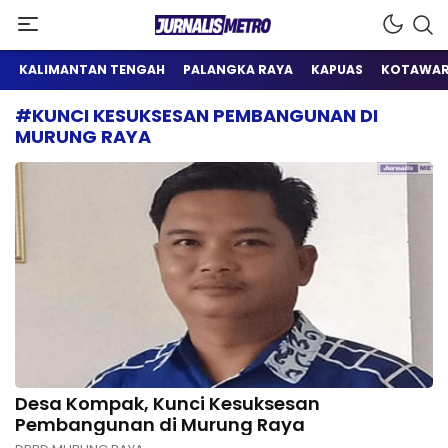
Satu Wadah Informasi
Jurnalis Metro
KALIMANTAN TENGAH
PALANGKA RAYA
KAPUAS
KOTAWAR
#KUNCI KESUKSESAN PEMBANGUNAN DI
MURUNG RAYA
Desa Kompak, Kunci Kesuksesan
Pembangunan di Murung Raya