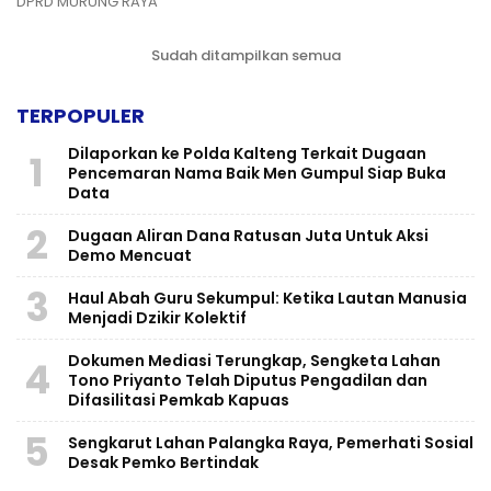
DPRD MURUNG RAYA
Sudah ditampilkan semua
TERPOPULER
Dilaporkan ke Polda Kalteng Terkait Dugaan
1
Pencemaran Nama Baik Men Gumpul Siap Buka
Data
2
Dugaan Aliran Dana Ratusan Juta Untuk Aksi
Demo Mencuat
3
Haul Abah Guru Sekumpul: Ketika Lautan Manusia
Menjadi Dzikir Kolektif
​Dokumen Mediasi Terungkap, Sengketa Lahan
4
Tono Priyanto Telah Diputus Pengadilan dan
Difasilitasi Pemkab Kapuas
5
Sengkarut Lahan Palangka Raya, Pemerhati Sosial
Desak Pemko Bertindak