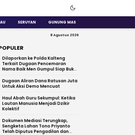
SAU
SERUYAN
GUNUNG MAS
8 Agustus 2026
POPULER
Dilaporkan ke Polda Kalteng
Terkait Dugaan Pencemaran
Nama Baik Men Gumpul Siap Buka
Data
Dugaan Aliran Dana Ratusan Juta
Untuk Aksi Demo Mencuat
Haul Abah Guru Sekumpul: Ketika
Lautan Manusia Menjadi Dzikir
Kolektif
​Dokumen Mediasi Terungkap,
Sengketa Lahan Tono Priyanto
Telah Diputus Pengadilan dan