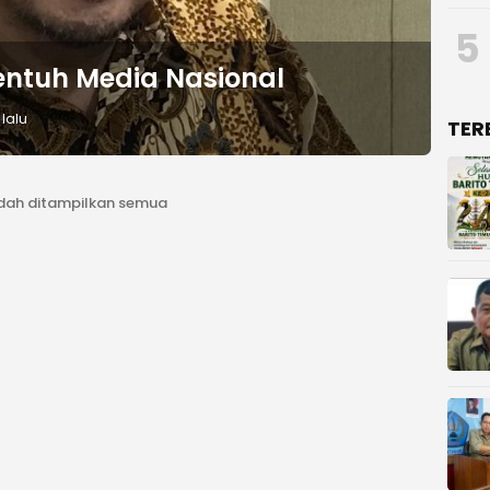
5
entuh Media Nasional
lalu
TER
dah ditampilkan semua