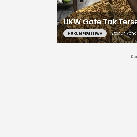
UKW Gate Tak Ters
2 tahun yang 
HUKUM PERISTIWA
Su