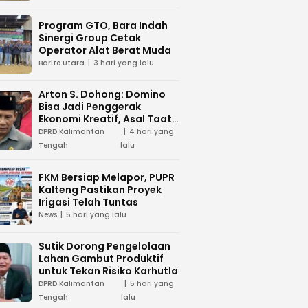
Program GTO, Bara Indah
Sinergi Group Cetak
Operator Alat Berat Muda
Barito Utara
3 hari yang lalu
Arton S. Dohong: Domino
Bisa Jadi Penggerak
Ekonomi Kreatif, Asal Taat
Aturan
DPRD Kalimantan
4 hari yang
Tengah
lalu
FKM Bersiap Melapor, PUPR
Kalteng Pastikan Proyek
Irigasi Telah Tuntas
News
5 hari yang lalu
Sutik Dorong Pengelolaan
Lahan Gambut Produktif
untuk Tekan Risiko Karhutla
DPRD Kalimantan
5 hari yang
Tengah
lalu