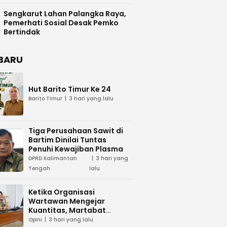
Difasilitasi Pemkab Kapuas
Sengkarut Lahan Palangka Raya,
Pemerhati Sosial Desak Pemko
Bertindak
BARU
Hut Barito Timur Ke 24
Barito Timur
3 hari yang lalu
Tiga Perusahaan Sawit di
Bartim Dinilai Tuntas
Penuhi Kewajiban Plasma
DPRD Kalimantan
3 hari yang
Tengah
lalu
Ketika Organisasi
Wartawan Mengejar
Kuantitas, Martabat
Profesi Menjadi Taruhan
Opini
3 hari yang lalu