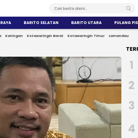
 RAYA
BARITO SELATAN
BARITO UTARA
PULANG PI
a
Katingan
Kotawaringin Barat
Kotawaringin Timur
Lamandau
TER
1
2
3
4