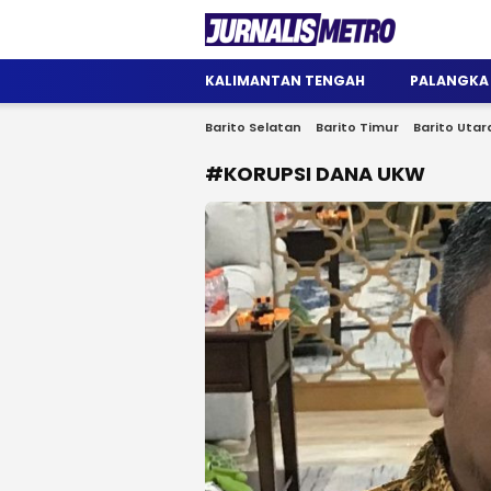
Jurnalis Metro
Satu Wadah Informasi
KALIMANTAN TENGAH
PALANGKA
Barito Selatan
Barito Timur
Barito Utar
#KORUPSI DANA UKW