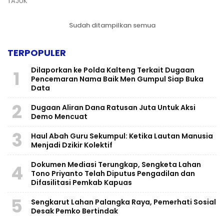
TAJUK
Sudah ditampilkan semua
TERPOPULER
Dilaporkan ke Polda Kalteng Terkait Dugaan
1
Pencemaran Nama Baik Men Gumpul Siap Buka
Data
2
Dugaan Aliran Dana Ratusan Juta Untuk Aksi
Demo Mencuat
3
Haul Abah Guru Sekumpul: Ketika Lautan Manusia
Menjadi Dzikir Kolektif
​Dokumen Mediasi Terungkap, Sengketa Lahan
4
Tono Priyanto Telah Diputus Pengadilan dan
Difasilitasi Pemkab Kapuas
5
Sengkarut Lahan Palangka Raya, Pemerhati Sosial
Desak Pemko Bertindak