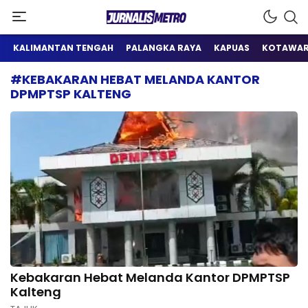
Satu Wadah Informasi
Jurnalis Metro
KALIMANTAN TENGAH
PALANGKA RAYA
KAPUAS
KOTAWAR
#KEBAKARAN HEBAT MELANDA KANTOR
DPMPTSP KALTENG
Kebakaran Hebat Melanda Kantor DPMPTSP
Kalteng