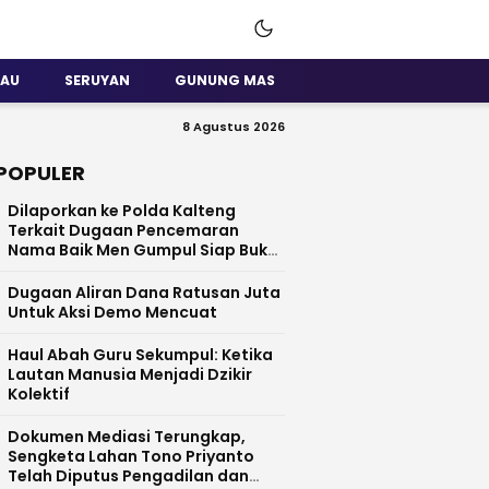
SAU
SERUYAN
GUNUNG MAS
8 Agustus 2026
POPULER
Dilaporkan ke Polda Kalteng
Terkait Dugaan Pencemaran
Nama Baik Men Gumpul Siap Buka
Data
Dugaan Aliran Dana Ratusan Juta
Untuk Aksi Demo Mencuat
Haul Abah Guru Sekumpul: Ketika
Lautan Manusia Menjadi Dzikir
Kolektif
​Dokumen Mediasi Terungkap,
Sengketa Lahan Tono Priyanto
Telah Diputus Pengadilan dan