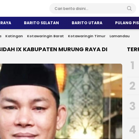
 RAYA
BARITO SELATAN
BARITO UTARA
PULANG PI
a
Katingan
Kotawaringin Barat
Kotawaringin Timur
Lamandau
ASIDAH IX KABUPATEN MURUNG RAYA DI
TER
1
2
3
4