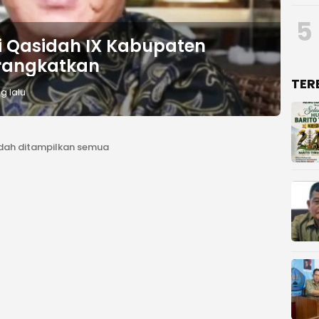
5
ni Qasidah IX Kabupaten
rangkatkan
TER
g lalu
dah ditampilkan semua