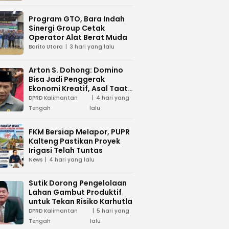
Program GTO, Bara Indah
Sinergi Group Cetak
Operator Alat Berat Muda
Barito Utara
3 hari yang lalu
Arton S. Dohong: Domino
Bisa Jadi Penggerak
Ekonomi Kreatif, Asal Taat
Aturan
DPRD Kalimantan
4 hari yang
Tengah
lalu
FKM Bersiap Melapor, PUPR
Kalteng Pastikan Proyek
Irigasi Telah Tuntas
News
4 hari yang lalu
Sutik Dorong Pengelolaan
Lahan Gambut Produktif
untuk Tekan Risiko Karhutla
DPRD Kalimantan
5 hari yang
Tengah
lalu