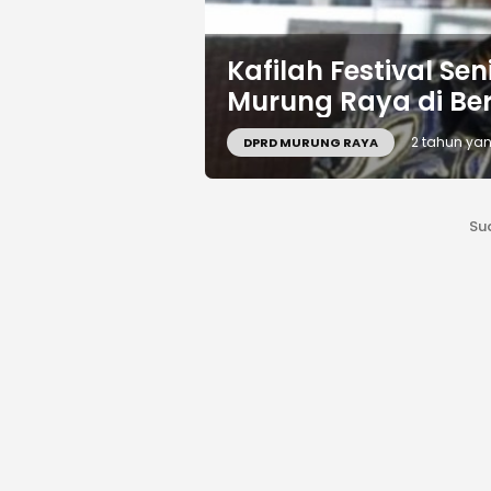
Kafilah Festival Se
Murung Raya di Be
2 tahun yan
DPRD MURUNG RAYA
Su