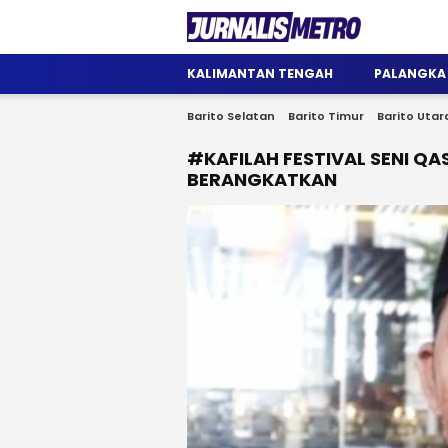
Jurnalis Metro
Satu Wadah Informasi
KALIMANTAN TENGAH
PALANGKA
Barito Selatan
Barito Timur
Barito Utar
#KAFILAH FESTIVAL SENI Q
BERANGKATKAN