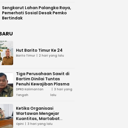
Difasilitasi Pemkab Kapuas
Sengkarut Lahan Palangka Raya,
Pemerhati Sosial Desak Pemko
Bertindak
BARU
Hut Barito Timur Ke 24
Barito Timur
2 hari yang lalu
Tiga Perusahaan Sawit di
Bartim Dinilai Tuntas
Penuhi Kewajiban Plasma
DPRD Kalimantan
3 hari yang
Tengah
lalu
Ketika Organisasi
Wartawan Mengejar
Kuantitas, Martabat
Profesi Menjadi Taruhan
Opini
3 hari yang lalu