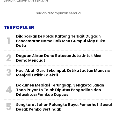
DPRD KALIMANTAN TENGAH
Sudah ditampilkan semua
TERPOPULER
Dilaporkan ke Polda Kalteng Terkait Dugaan
1
Pencemaran Nama Baik Men Gumpul Siap Buka
Data
2
Dugaan Aliran Dana Ratusan Juta Untuk Aksi
Demo Mencuat
3
Haul Abah Guru Sekumpul: Ketika Lautan Manusia
Menjadi Dzikir Kolektif
​Dokumen Mediasi Terungkap, Sengketa Lahan
4
Tono Priyanto Telah Diputus Pengadilan dan
Difasilitasi Pemkab Kapuas
5
Sengkarut Lahan Palangka Raya, Pemerhati Sosial
Desak Pemko Bertindak