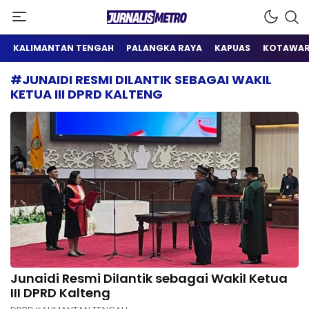
Satu Wadah Informasi
Jurnalis Metro
KALIMANTAN TENGAH
PALANGKA RAYA
KAPUAS
KOTAWAR
#JUNAIDI RESMI DILANTIK SEBAGAI WAKIL
KETUA III DPRD KALTENG
Junaidi Resmi Dilantik sebagai Wakil Ketua
III DPRD Kalteng