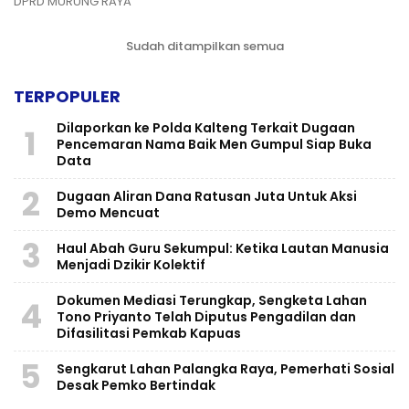
DPRD MURUNG RAYA
Sudah ditampilkan semua
TERPOPULER
Dilaporkan ke Polda Kalteng Terkait Dugaan
1
Pencemaran Nama Baik Men Gumpul Siap Buka
Data
2
Dugaan Aliran Dana Ratusan Juta Untuk Aksi
Demo Mencuat
3
Haul Abah Guru Sekumpul: Ketika Lautan Manusia
Menjadi Dzikir Kolektif
​Dokumen Mediasi Terungkap, Sengketa Lahan
4
Tono Priyanto Telah Diputus Pengadilan dan
Difasilitasi Pemkab Kapuas
5
Sengkarut Lahan Palangka Raya, Pemerhati Sosial
Desak Pemko Bertindak