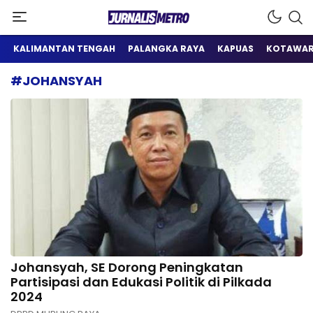
Satu Wadah Informasi
Jurnalis Metro
KALIMANTAN TENGAH
PALANGKA RAYA
KAPUAS
KOTAWAR
#JOHANSYAH
Johansyah, SE Dorong Peningkatan
Partisipasi dan Edukasi Politik di Pilkada
2024