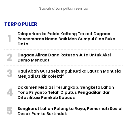
Sudah ditampilkan semua
TERPOPULER
Dilaporkan ke Polda Kalteng Terkait Dugaan
1
Pencemaran Nama Baik Men Gumpul Siap Buka
Data
2
Dugaan Aliran Dana Ratusan Juta Untuk Aksi
Demo Mencuat
3
Haul Abah Guru Sekumpul: Ketika Lautan Manusia
Menjadi Dzikir Kolektif
​Dokumen Mediasi Terungkap, Sengketa Lahan
4
Tono Priyanto Telah Diputus Pengadilan dan
Difasilitasi Pemkab Kapuas
5
Sengkarut Lahan Palangka Raya, Pemerhati Sosial
Desak Pemko Bertindak