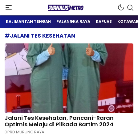
Satu Wadah Informasi
Jurnalis Metro
KALIMANTAN TENGAH
PALANGKA RAYA
KAPUAS
KOTAWAR
#JALANI TES KESEHATAN
Jalani Tes Kesehatan, Pancani-Raran
Optimis Melaju di Pilkada Bartim 2024
DPRD MURUNG RAYA