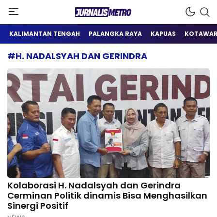
Satu Wadah Informasi
Jurnalis Metro
KALIMANTAN TENGAH
PALANGKA RAYA
KAPUAS
KOTAWAR
#H. NADALSYAH DAN GERINDRA
Kolaborasi H. Nadalsyah dan Gerindra
Cerminan Politik dinamis Bisa Menghasilkan
Sinergi Positif