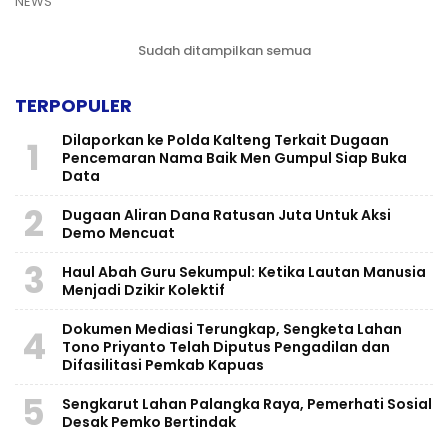
NEWS
Sudah ditampilkan semua
TERPOPULER
Dilaporkan ke Polda Kalteng Terkait Dugaan
1
Pencemaran Nama Baik Men Gumpul Siap Buka
Data
2
Dugaan Aliran Dana Ratusan Juta Untuk Aksi
Demo Mencuat
3
Haul Abah Guru Sekumpul: Ketika Lautan Manusia
Menjadi Dzikir Kolektif
​Dokumen Mediasi Terungkap, Sengketa Lahan
4
Tono Priyanto Telah Diputus Pengadilan dan
Difasilitasi Pemkab Kapuas
5
Sengkarut Lahan Palangka Raya, Pemerhati Sosial
Desak Pemko Bertindak