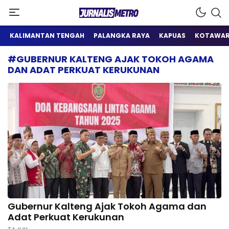
Satu Wadah Informasi
Jurnalis Metro
KALIMANTAN TENGAH
PALANGKA RAYA
KAPUAS
KOTAWAR
#GUBERNUR KALTENG AJAK TOKOH AGAMA
DAN ADAT PERKUAT KERUKUNAN
Gubernur Kalteng Ajak Tokoh Agama dan
Adat Perkuat Kerukunan