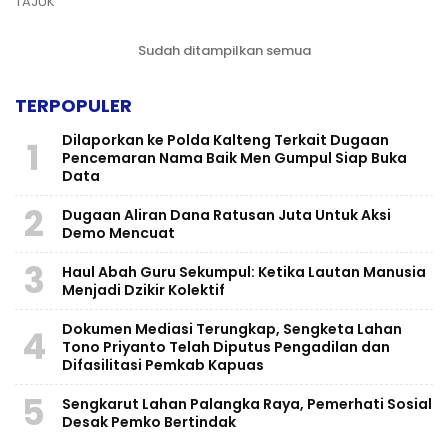
TAJUK
Sudah ditampilkan semua
TERPOPULER
Dilaporkan ke Polda Kalteng Terkait Dugaan
1
Pencemaran Nama Baik Men Gumpul Siap Buka
Data
2
Dugaan Aliran Dana Ratusan Juta Untuk Aksi
Demo Mencuat
3
Haul Abah Guru Sekumpul: Ketika Lautan Manusia
Menjadi Dzikir Kolektif
​Dokumen Mediasi Terungkap, Sengketa Lahan
4
Tono Priyanto Telah Diputus Pengadilan dan
Difasilitasi Pemkab Kapuas
5
Sengkarut Lahan Palangka Raya, Pemerhati Sosial
Desak Pemko Bertindak