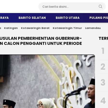
 RAYA
BARITO SELATAN
BARITO UTARA
PULANG PI
a
Katingan
Kotawaringin Barat
Kotawaringin Timur
Lamandau
USULAN PEMBERHENTIAN GUBERNUR-
TER
 CALON PENGGANTI UNTUK PERIODE
1
2
3
4