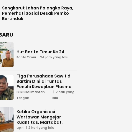
Difasilitasi Pemkab Kapuas
Sengkarut Lahan Palangka Raya,
Pemerhati Sosial Desak Pemko
Bertindak
BARU
Hut Barito Timur Ke 24
Barito Timur
24 jam yang lalu
Tiga Perusahaan Sawit di
Bartim Dinilai Tuntas
Penuhi Kewajiban Plasma
DPRD Kalimantan
2 hari yang
Tengah
lalu
Ketika Organisasi
Wartawan Mengejar
Kuantitas, Martabat
Profesi Menjadi Taruhan
Opini
2 hari yang lalu