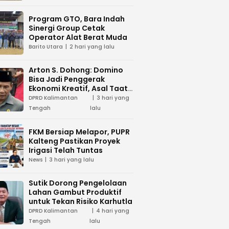
Program GTO, Bara Indah
Sinergi Group Cetak
Operator Alat Berat Muda
Barito Utara
2 hari yang lalu
Arton S. Dohong: Domino
Bisa Jadi Penggerak
Ekonomi Kreatif, Asal Taat
Aturan
DPRD Kalimantan
3 hari yang
Tengah
lalu
FKM Bersiap Melapor, PUPR
Kalteng Pastikan Proyek
Irigasi Telah Tuntas
News
3 hari yang lalu
Sutik Dorong Pengelolaan
Lahan Gambut Produktif
untuk Tekan Risiko Karhutla
DPRD Kalimantan
4 hari yang
Tengah
lalu