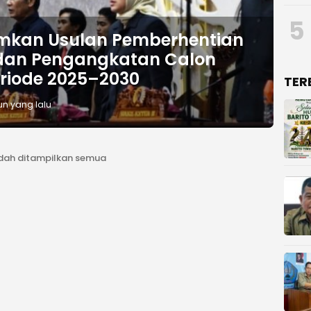
5
mkan Usulan Pemberhentian
an Pengangkatan Calon
eriode 2025–2030
TER
un yang lalu
dah ditampilkan semua