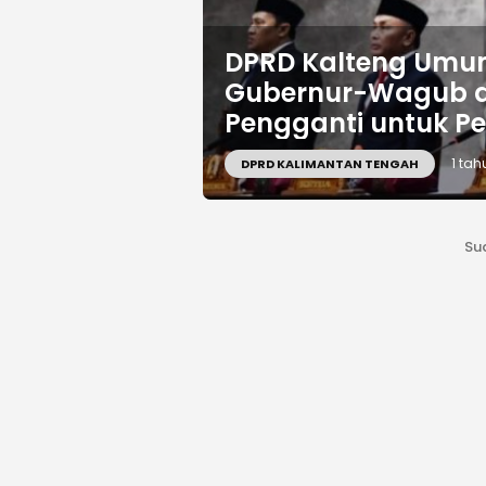
DPRD Kalteng Umu
Gubernur-Wagub d
Pengganti untuk P
1 tah
DPRD KALIMANTAN TENGAH
Su