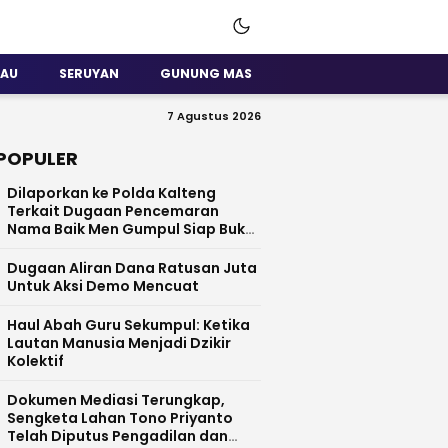
SAU
SERUYAN
GUNUNG MAS
7 Agustus 2026
POPULER
Dilaporkan ke Polda Kalteng
Terkait Dugaan Pencemaran
Nama Baik Men Gumpul Siap Buka
Data
Dugaan Aliran Dana Ratusan Juta
Untuk Aksi Demo Mencuat
Haul Abah Guru Sekumpul: Ketika
Lautan Manusia Menjadi Dzikir
Kolektif
​Dokumen Mediasi Terungkap,
Sengketa Lahan Tono Priyanto
Telah Diputus Pengadilan dan