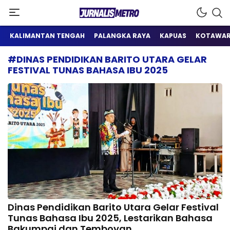
Satu Wadah Informasi
Jurnalis Metro
KALIMANTAN TENGAH
PALANGKA RAYA
KAPUAS
KOTAWAR
#DINAS PENDIDIKAN BARITO UTARA GELAR
FESTIVAL TUNAS BAHASA IBU 2025
Dinas Pendidikan Barito Utara Gelar Festival
Tunas Bahasa Ibu 2025, Lestarikan Bahasa
Bakumpai dan Temboyan