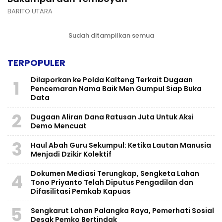
BARITO UTARA
Sudah ditampilkan semua
TERPOPULER
Dilaporkan ke Polda Kalteng Terkait Dugaan
1
Pencemaran Nama Baik Men Gumpul Siap Buka
Data
2
Dugaan Aliran Dana Ratusan Juta Untuk Aksi
Demo Mencuat
3
Haul Abah Guru Sekumpul: Ketika Lautan Manusia
Menjadi Dzikir Kolektif
​Dokumen Mediasi Terungkap, Sengketa Lahan
4
Tono Priyanto Telah Diputus Pengadilan dan
Difasilitasi Pemkab Kapuas
5
Sengkarut Lahan Palangka Raya, Pemerhati Sosial
Desak Pemko Bertindak