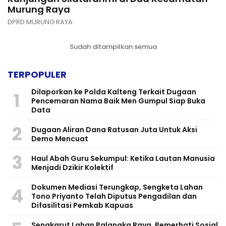
Murung Raya
DPRD MURUNG RAYA
Sudah ditampilkan semua
TERPOPULER
Dilaporkan ke Polda Kalteng Terkait Dugaan
1
Pencemaran Nama Baik Men Gumpul Siap Buka
Data
2
Dugaan Aliran Dana Ratusan Juta Untuk Aksi
Demo Mencuat
3
Haul Abah Guru Sekumpul: Ketika Lautan Manusia
Menjadi Dzikir Kolektif
​Dokumen Mediasi Terungkap, Sengketa Lahan
4
Tono Priyanto Telah Diputus Pengadilan dan
Difasilitasi Pemkab Kapuas
Sengkarut Lahan Palangka Raya, Pemerhati Sosial