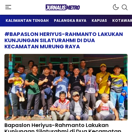
Satu Wadah Informasi
Jurnalis Metro
KALIMANTAN TENGAH
PALANGKA RAYA
KAPUAS
KOTAWAR
#BAPASLON HERIYUS-RAHMANTO LAKUKAN
KUNJUNGAN SILATURAHMI DI DUA
KECAMATAN MURUNG RAYA
Bapaslon Heriyus-Rahmanto Lakukan
Kunjungan Silaturahmi di Dua Kecamatan