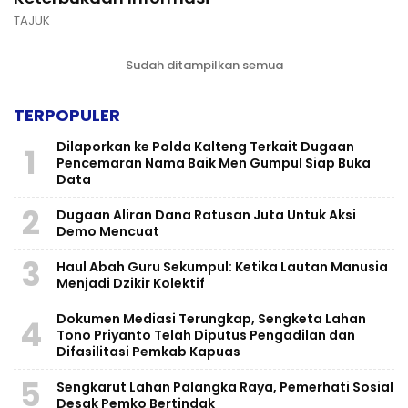
TAJUK
Sudah ditampilkan semua
TERPOPULER
Dilaporkan ke Polda Kalteng Terkait Dugaan
1
Pencemaran Nama Baik Men Gumpul Siap Buka
Data
2
Dugaan Aliran Dana Ratusan Juta Untuk Aksi
Demo Mencuat
3
Haul Abah Guru Sekumpul: Ketika Lautan Manusia
Menjadi Dzikir Kolektif
​Dokumen Mediasi Terungkap, Sengketa Lahan
4
Tono Priyanto Telah Diputus Pengadilan dan
Difasilitasi Pemkab Kapuas
5
Sengkarut Lahan Palangka Raya, Pemerhati Sosial
Desak Pemko Bertindak