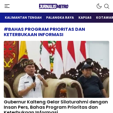
Satu Wadah Informasi
Jurnalis Metro
KALIMANTAN TENGAH
PALANGKA RAYA
KAPUAS
KOTAWAR
#BAHAS PROGRAM PRIORITAS DAN
KETERBUKAAN INFORMASI
Gubernur Kalteng Gelar Silaturahmi dengan
Insan Pers, Bahas Program Prioritas dan
Keterbukaan Informasi