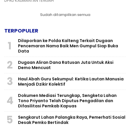
DPRD KALIMANTAN TENGAH
Sudah ditampilkan semua
TERPOPULER
Dilaporkan ke Polda Kalteng Terkait Dugaan
1
Pencemaran Nama Baik Men Gumpul Siap Buka
Data
2
Dugaan Aliran Dana Ratusan Juta Untuk Aksi
Demo Mencuat
3
Haul Abah Guru Sekumpul: Ketika Lautan Manusia
Menjadi Dzikir Kolektif
​Dokumen Mediasi Terungkap, Sengketa Lahan
4
Tono Priyanto Telah Diputus Pengadilan dan
Difasilitasi Pemkab Kapuas
5
Sengkarut Lahan Palangka Raya, Pemerhati Sosial
Desak Pemko Bertindak