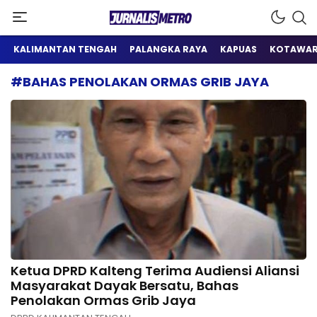
Satu Wadah Informasi
Jurnalis Metro
KALIMANTAN TENGAH
PALANGKA RAYA
KAPUAS
KOTAWAR
#BAHAS PENOLAKAN ORMAS GRIB JAYA
Ketua DPRD Kalteng Terima Audiensi Aliansi
Masyarakat Dayak Bersatu, Bahas
Penolakan Ormas Grib Jaya