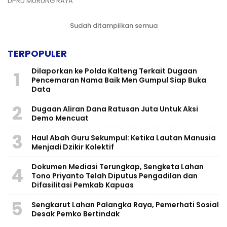
DPRD MURUNG RAYA
Sudah ditampilkan semua
TERPOPULER
Dilaporkan ke Polda Kalteng Terkait Dugaan
1
Pencemaran Nama Baik Men Gumpul Siap Buka
Data
2
Dugaan Aliran Dana Ratusan Juta Untuk Aksi
Demo Mencuat
3
Haul Abah Guru Sekumpul: Ketika Lautan Manusia
Menjadi Dzikir Kolektif
​Dokumen Mediasi Terungkap, Sengketa Lahan
4
Tono Priyanto Telah Diputus Pengadilan dan
Difasilitasi Pemkab Kapuas
5
Sengkarut Lahan Palangka Raya, Pemerhati Sosial
Desak Pemko Bertindak