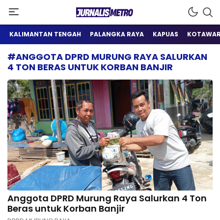
Satu Wadah Informasi
Jurnalis Metro
KALIMANTAN TENGAH
PALANGKA RAYA
KAPUAS
KOTAWAR
#ANGGOTA DPRD MURUNG RAYA SALURKAN
4 TON BERAS UNTUK KORBAN BANJIR
Anggota DPRD Murung Raya Salurkan 4 Ton
Beras untuk Korban Banjir