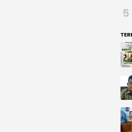
5
TER