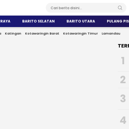
 RAYA
BARITO SELATAN
BARITO UTARA
PULANG PI
a
Katingan
Kotawaringin Barat
Kotawaringin Timur
Lamandau
TER
1
2
3
4