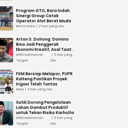
Program GTO, Bara Indah
Sinergi Group Cetak
Operator Alat Berat Muda
Barito Utara
2 hari yang lalu
Arton S. Dohong: Domino
Bisa Jadi Penggerak
Ekonomi Kreatif, Asal Taat
Aturan
DPRD Kalimantan
2 hari yang
Tengah
lalu
FKM Bersiap Melapor, PUPR
Kalteng Pastikan Proyek
Irigasi Telah Tuntas
News
3 hari yang lalu
Sutik Dorong Pengelolaan
Lahan Gambut Produktif
untuk Tekan Risiko Karhutla
DPRD Kalimantan
3 hari yang
Tengah
lalu