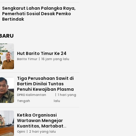
Difasilitasi Pemkab Kapuas
Sengkarut Lahan Palangka Raya,
Pemerhati Sosial Desak Pemko
Bertindak
BARU
Hut Barito Timur Ke 24
Barito Timur
16 jam yang lalu
Tiga Perusahaan Sawit di
Bartim Dinilai Tuntas
Penuhi Kewajiban Plasma
DPRD Kalimantan
1 hari yang
Tengah
lalu
Ketika Organisasi
Wartawan Mengejar
Kuantitas, Martabat
Profesi Menjadi Taruhan
Opini
2 hari yang lalu