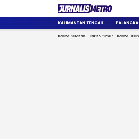
Jurnalis Metro
Satu Wadah Informasi
KALIMANTAN TENGAH
PALANGKA
Barito Selatan
Barito Timur
Barito Utar