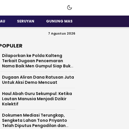
SAU
SERUYAN
GUNUNG MAS
7 Agustus 2026
POPULER
Dilaporkan ke Polda Kalteng
Terkait Dugaan Pencemaran
Nama Baik Men Gumpul Siap Buka
Data
Dugaan Aliran Dana Ratusan Juta
Untuk Aksi Demo Mencuat
Haul Abah Guru Sekumpul: Ketika
Lautan Manusia Menjadi Dzikir
Kolektif
​Dokumen Mediasi Terungkap,
Sengketa Lahan Tono Priyanto
Telah Diputus Pengadilan dan