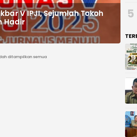
5
bar V IPJI, Sejumlah Tokoh
n Hadir
TER
dah ditampilkan semua