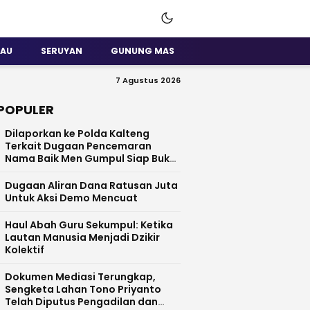
SAU
SERUYAN
GUNUNG MAS
7 Agustus 2026
POPULER
Dilaporkan ke Polda Kalteng
Terkait Dugaan Pencemaran
Nama Baik Men Gumpul Siap Buka
Data
Dugaan Aliran Dana Ratusan Juta
Untuk Aksi Demo Mencuat
Haul Abah Guru Sekumpul: Ketika
Lautan Manusia Menjadi Dzikir
Kolektif
​Dokumen Mediasi Terungkap,
Sengketa Lahan Tono Priyanto
Telah Diputus Pengadilan dan