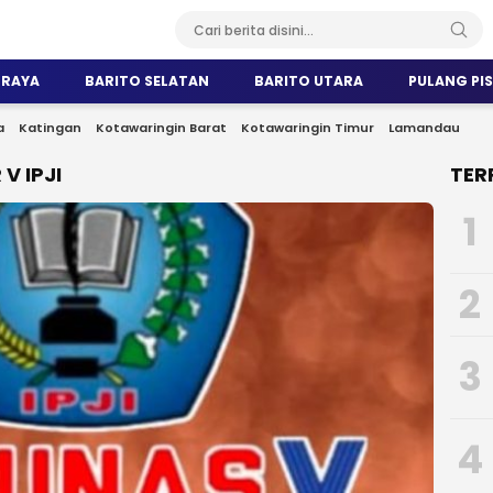
 RAYA
BARITO SELATAN
BARITO UTARA
PULANG PI
a
Katingan
Kotawaringin Barat
Kotawaringin Timur
Lamandau
V IPJI
TER
1
2
3
4