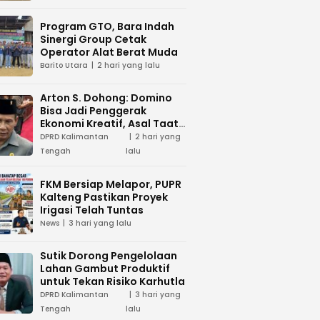
Program GTO, Bara Indah
Sinergi Group Cetak
Operator Alat Berat Muda
Barito Utara
2 hari yang lalu
Arton S. Dohong: Domino
Bisa Jadi Penggerak
Ekonomi Kreatif, Asal Taat
Aturan
DPRD Kalimantan
2 hari yang
Tengah
lalu
FKM Bersiap Melapor, PUPR
Kalteng Pastikan Proyek
Irigasi Telah Tuntas
News
3 hari yang lalu
Sutik Dorong Pengelolaan
Lahan Gambut Produktif
untuk Tekan Risiko Karhutla
DPRD Kalimantan
3 hari yang
Tengah
lalu