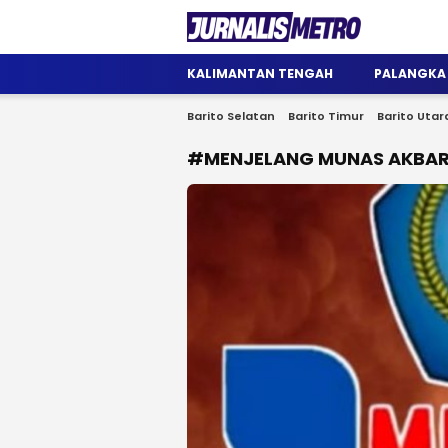
Jurnalis Metro
Satu Wadah Informasi
KALIMANTAN TENGAH
PALANGKA
Barito Selatan
Barito Timur
Barito Utar
#MENJELANG MUNAS AKBAR 