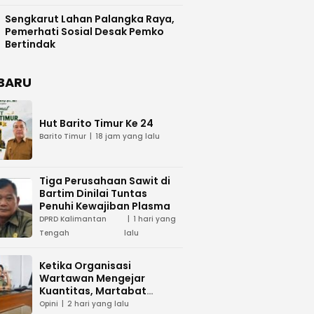
Difasilitasi Pemkab Kapuas
Sengkarut Lahan Palangka Raya,
Pemerhati Sosial Desak Pemko
Bertindak
BARU
Hut Barito Timur Ke 24
Barito Timur
18 jam yang lalu
Tiga Perusahaan Sawit di
Bartim Dinilai Tuntas
Penuhi Kewajiban Plasma
DPRD Kalimantan
1 hari yang
Tengah
lalu
Ketika Organisasi
Wartawan Mengejar
Kuantitas, Martabat
Profesi Menjadi Taruhan
Opini
2 hari yang lalu